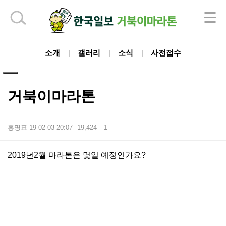
하단 영역
소개
갤러리
소식
사전접수
|
|
|
거북이마라톤
홍명표
19-02-03 20:07
19,424
1
본문
2019년2월 마라톤은 몇일 예정인가요?