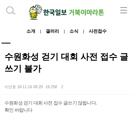
하단 영역
소개
갤러리
소식
사전접수
|
|
|
수원화성 걷기 대회 사전 접수 글
쓰기 불가
이만호
18-11-16 08:20
19,258
2
본문
수원화성 걷기 대회 사전 접수 글쓰기 않됩니다.
확인 바랍니다