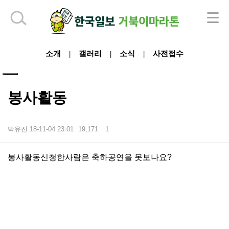
하단 영역
소개
갤러리
소식
사전접수
|
|
|
봉사활동
박유진
18-11-04 23:01
19,171
1
본문
봉사활동신청한사람은 축하공연을 못보나요?