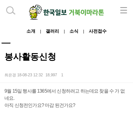
하단 영역
소개
갤러리
소식
사전접수
|
|
|
봉사활동신청
최은경
18-08-23 12:32
18,997
1
본문
9월 15일 행사를 1365에서 신청하려고 하는데요 찾을 수 가 없
네요.
아직 신청전인가요? 마감 된건가요?