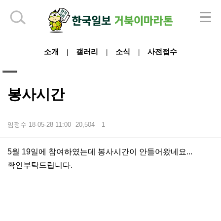
하단 영역
소개
갤러리
소식
사전접수
|
|
|
봉사시간
임정수
18-05-28 11:00
20,504
1
본문
5월 19일에 참여하였는데 봉사시간이 안들어왔네요...
확인부탁드립니다.