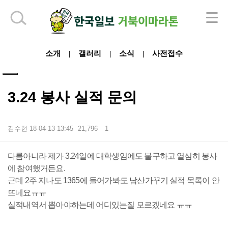
하단 영역
소개
갤러리
소식
사전접수
|
|
|
3.24 봉사 실적 문의
김수현
18-04-13 13:45
21,796
1
본문
다름아니라 제가 3.24일에 대학생임에도 불구하고 열심히 봉사
에 참여했거든요.
근데 2주 지나도 1365에 들어가봐도 남산가꾸기 실적 목록이 안
뜨네요ㅠㅠ
실적내역서 뽑아야하는데 어디있는질 모르겠네요 ㅠㅠ