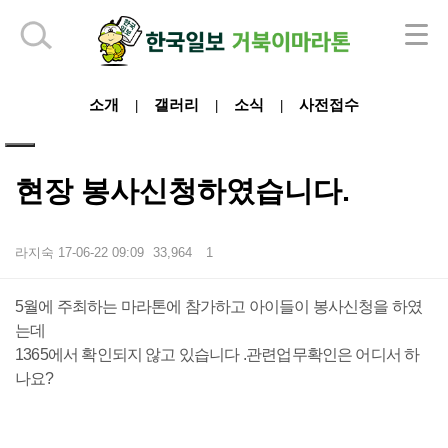
하단 영역
소개
갤러리
소식
사전접수
|
|
|
현장 봉사신청하였습니다.
라지숙
17-06-22 09:09
33,964
1
본문
5월에 주최하는 마라톤에 참가하고 아이들이 봉사신청을 하였
는데
1365에서 확인되지 않고 있습니다 .관련업무확인은 어디서 하
나요?