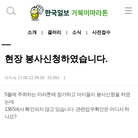
하단 영역
소개
갤러리
소식
사전접수
|
|
|
현장 봉사신청하였습니다.
라지숙
17-06-22 09:09
33,993
1
본문
5월에 주최하는 마라톤에 참가하고 아이들이 봉사신청을 하였
는데
1365에서 확인되지 않고 있습니다 .관련업무확인은 어디서 하
나요?