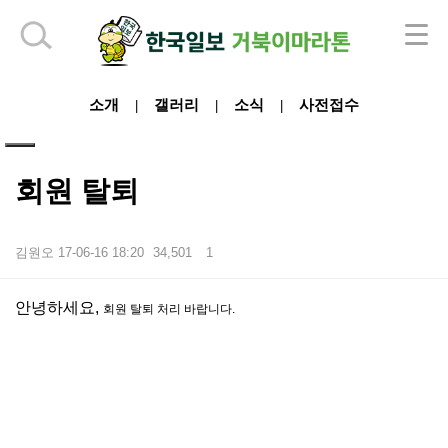
하단 영역
소개
갤러리
소식
사전접수
|
|
|
회원 탈퇴
김원오
17-06-16 18:20
34,501
1
본문
안녕하세요,
회원 탈퇴 처리 바랍니다.