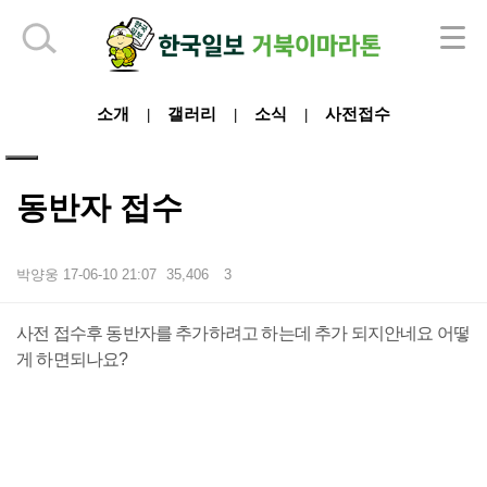
하단 영역
소개
갤러리
소식
사전접수
|
|
|
동반자 접수
박양웅
17-06-10 21:07
35,406
3
본문
사전 접수후 동반자를 추가하려고 하는데 추가 되지안네요 어떻
게 하면되나요?