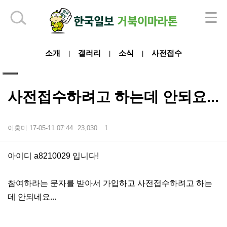
하단 영역
소개
갤러리
소식
사전접수
|
|
|
사전접수하려고 하는데 안되요...
이홍미
17-05-11 07:44
23,030
1
본문
아이디 a8210029 입니다!
참여하라는 문자를 받아서 가입하고 사전접수하려고 하는
데 안되네요...