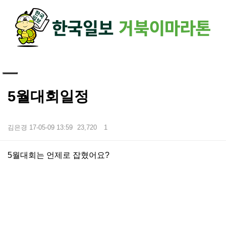
하단 영역
5월대회일정
김은경
17-05-09 13:59
23,720
1
본문
5월대회는 언제로 잡혔어요?