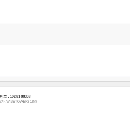
 102-81-00358
가, WISETOWER) 18층