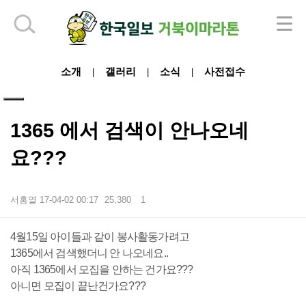
하단 영역
소개
갤러리
소식
사전접수
|
|
|
1365 에서 검색이 안나오네
요???
서홍열
17-04-02 00:17
25,380
1
본문
4월15일 아이들과 같이 봉사활동가려고
1365에서 검색했더니 안 나오네요..
아직 1365에서 모집을 안하는 건가요???
아니면 모집이 끝난건가요???