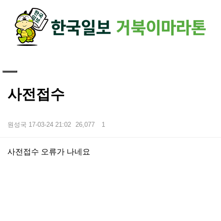
하단 영역
사전접수
원성국
17-03-24 21:02
26,077
1
본문
사전접수 오류가 나네요