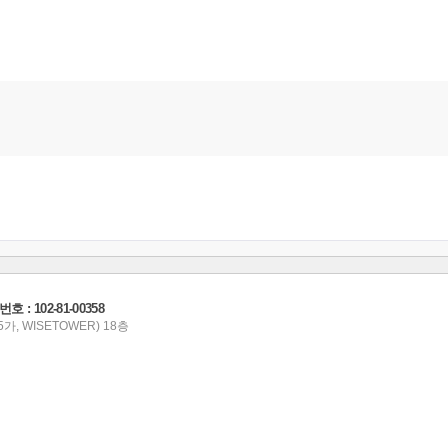
 102-81-00358
가, WISETOWER) 18층