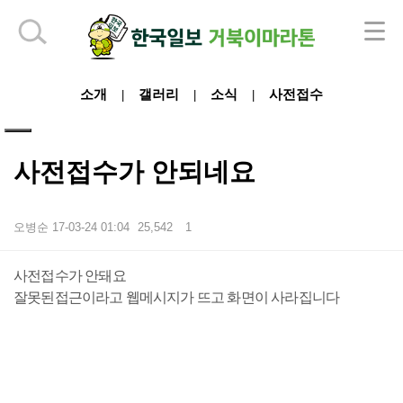
하단 영역
소개
갤러리
소식
사전접수
|
|
|
사전접수가 안되네요
오병순
17-03-24 01:04
25,542
1
본문
사전접수가 안돼요
잘못된접근이라고 웹메시지가 뜨고 화면이 사라집니다