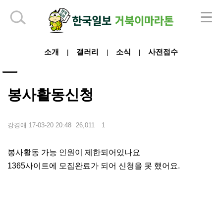
하단 영역
소개
갤러리
소식
사전접수
|
|
|
봉사활동신청
강경애
17-03-20 20:48
26,011
1
본문
봉사활동 가능 인원이 제한되어있나요
1365사이트에 모집완료가 되어 신청을 못 했어요.