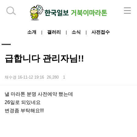
하단 영역
소개
갤러리
소식
사전접수
|
|
|
급합니다 관리자님!!
채수경
16-11-12 19:16
26,280
1
본문
낼 마라톤 분명 사전에약 했는데
26일로 되있네요
변경좀 부탁해요!!!