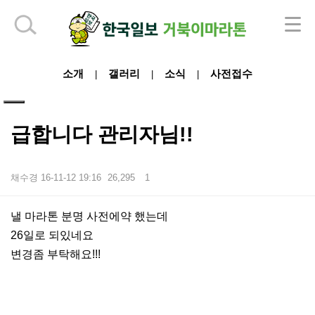
하단 영역
소개
갤러리
소식
사전접수
|
|
|
급합니다 관리자님!!
채수경
16-11-12 19:16
26,295
1
본문
낼 마라톤 분명 사전에약 했는데
26일로 되있네요
변경좀 부탁해요!!!