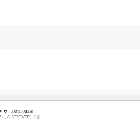
 102-81-00358
가, WISETOWER) 18층