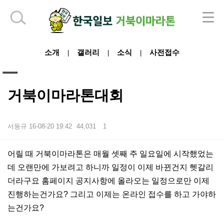
하단 영역
소개
갤러리
소식
사전접수
|
|
|
거북이마라톤대회
서동규
16-08-20 19:42
44,031
1
본문
어릴 때 거북이마라톤은 매월 셋째 주 일요일에 시작했었는
데 오랜만에 가보려고 하니까 일정이 이제 바뀐건지 헷갈리
더라구요 홈페이지 공지사항에 올라오는 일정으로만 이제
진행하는건가요? 그리고 이제는 온라인 접수를 하고 가야하
는건가요?