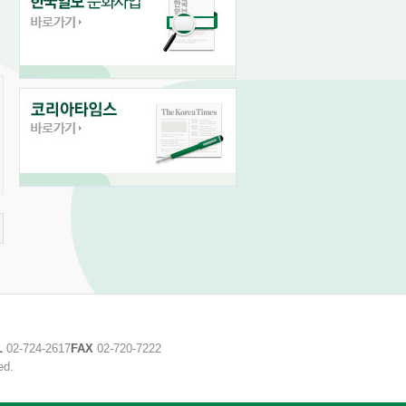
L
02-724-2617
FAX
02-720-7222
ed.