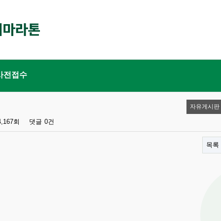
사전접수
자유게시판
4,167회
댓글
0건
목록