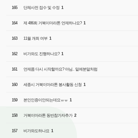
165
단체사전 접수 및 수정
1
164
제 486회 거북이마라톤 언제하나요?
1
163
11월 개최 여부
1
162
비가와도 진행하나요?
1
161
언제쯤 다시 시작할까요? 아님.. 밑에분말처럼
160
세종시 거북이마라톤 봉사활동 신청
1
159
본인인증이안되는데요ㅠㅠ
1
158
거북이마라톤 동반참가자추가
2
157
비가와도하나요
1