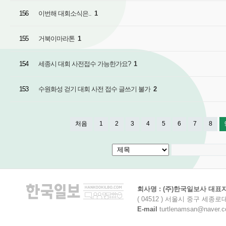
156
이번해 대회소식은..
1
155
거북이마라톤
1
154
세종시 대회 사전접수 가능한가요?
1
153
수원화성 걷기 대회 사전 접수 글쓰기 불가
2
처음
1
2
3
4
5
6
7
8
회사명 : (주)한국일보사 대표자명
( 04512 ) 서울시 중구 세종로
E-mail
turtlenamsan@naver.com