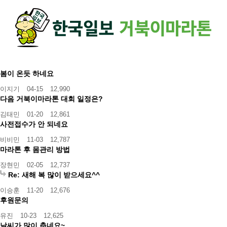
하단 영역
봄이 온듯 하네요
이지기
04-15
12,990
다음 거북이마라톤 대회 일정은?
김태민
01-20
12,861
사전접수가 안 되네요
비비민
11-03
12,787
마라톤 후 몸관리 방법
장현민
02-05
12,737
Re: 새해 복 많이 받으세요^^
이승훈
11-20
12,676
후원문의
유진
10-23
12,625
날씨가 많이 춥네요~