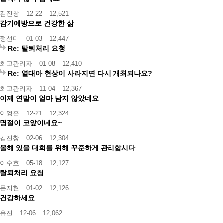
김진창
12-22
12,521
감기예방으로 건강한 삶
정선미
01-03
12,447
Re: 탈퇴처리 요청
최고관리자
01-08
12,410
Re: 열대아 현상이 사라지면 다시 개최되나요?
최고관리자
11-04
12,367
이제 연말이 얼마 남지 않았네요
이영훈
12-21
12,324
명절이 코앞이네요~
김진창
02-06
12,304
올해 있을 대회를 위해 꾸준하게 관리합시다
이수호
05-18
12,127
탈퇴처리 요청
문지현
01-02
12,126
건강하세요
유진
12-06
12,062