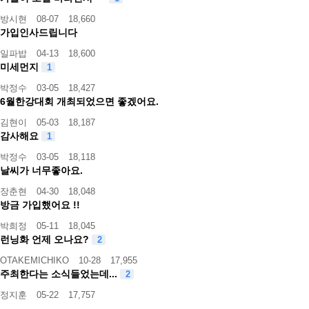
방시현
08-07
18,660
가입인사드립니다
일파밥
04-13
18,600
미세먼지
1
박정수
03-05
18,427
6월한강대회 개최되었으면 좋겠어요.
김현이
05-03
18,187
감사해요
1
박정수
03-05
18,118
날씨가 너무좋아요.
장춘현
04-30
18,048
방금 가입했어요 !!
박희정
05-11
18,045
런닝화 언제 오나요?
2
OTAKEMICHIKO
10-28
17,955
주최한다는 소식들었는데...
2
정지훈
05-22
17,757