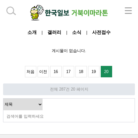
하단 영역
소개
갤러리
소식
사전접수
|
|
|
게시물이 없습니다.
처음
이전
16
17
18
19
20
전체 287건
20 페이지