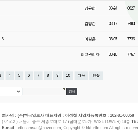
강윤희
03-24
6827
김영준
03-17
7493
.
3
이길훈
03-07
7736
최고관리자
03-18
7767
3
4
5
6
7
8
9
10
다음
맨끝
회사명 : (주)한국일보사 대표자명 : 이성철 사업자등록번호 : 102-81-00358
( 04512 ) 서울시 중구 세종로대로 17 (남대문로5가, WISETOWER) 18층
TE
E-mail
turtlenamsan@naver.com, Copyright © hkturtle.com All rights reserv