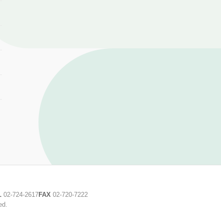
L
02-724-2617
FAX
02-720-7222
ed.