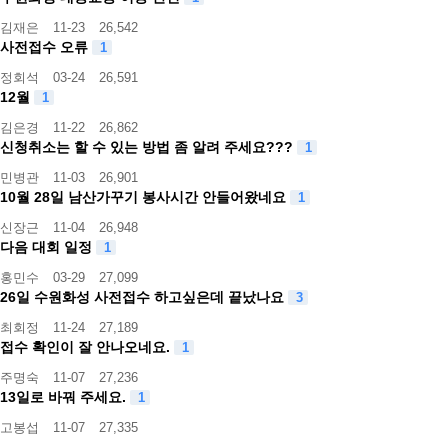
김재은
11-23
26,542
사전접수 오류
1
정회석
03-24
26,591
12월
1
김은경
11-22
26,862
신청취소는 할 수 있는 방법 좀 알려 주세요???
1
민병관
11-03
26,901
10월 28일 남산가꾸기 봉사시간 안들어왔네요
1
신장근
11-04
26,948
다음 대회 일정
1
홍민수
03-29
27,099
26일 수원화성 사전접수 하고싶은데 끝났나요
3
최회정
11-24
27,189
접수 확인이 잘 안나오네요.
1
주명숙
11-07
27,236
13일로 바꿔 주세요.
1
고봉섭
11-07
27,335