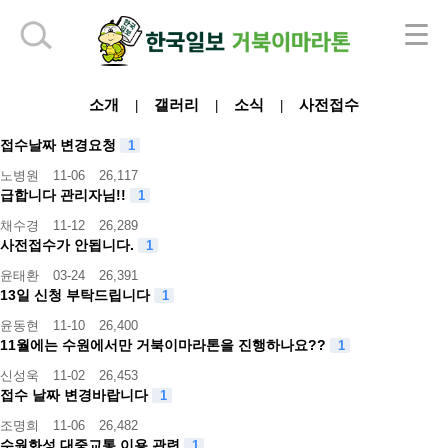
하단 영역
소개
갤러리
소식
사전접수
|
|
|
접수날짜 변경요청
1
노병원
11-06
26,117
급합니다 관리자님!!
1
채수경
11-12
26,289
사전접수가 안됩니다.
1
윤태환
03-24
26,391
13일 신청 부탁드립니다
1
윤동현
11-10
26,400
11월에는 수원에서만 거북이마라톤을 진행하나요??
1
신성욱
11-02
26,453
접수 날짜 변경바랍니다
1
조명희
11-06
26,482
수원화성 대중교통 이용 관련
1