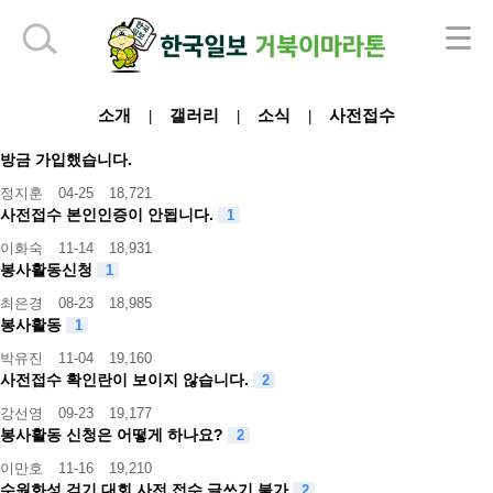
하단 영역
소개
갤러리
소식
사전접수
|
|
|
방금 가입했습니다.
정지훈
04-25
18,721
사전접수 본인인증이 안됩니다.
1
이화숙
11-14
18,931
봉사활동신청
1
최은경
08-23
18,985
봉사활동
1
박유진
11-04
19,160
사전접수 확인란이 보이지 않습니다.
2
강선영
09-23
19,177
봉사활동 신청은 어떻게 하나요?
2
이만호
11-16
19,210
수원화성 걷기 대회 사전 접수 글쓰기 불가
2