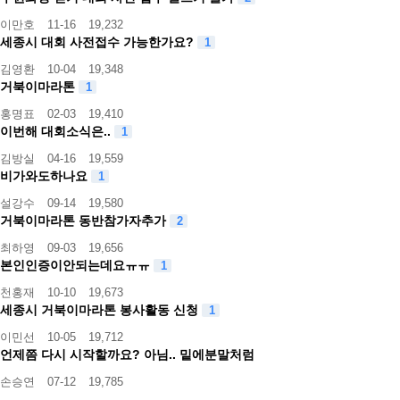
이만호
11-16
19,232
세종시 대회 사전접수 가능한가요?
1
김영환
10-04
19,348
거북이마라톤
1
홍명표
02-03
19,410
이번해 대회소식은..
1
김방실
04-16
19,559
비가와도하나요
1
설강수
09-14
19,580
거북이마라톤 동반참가자추가
2
최하영
09-03
19,656
본인인증이안되는데요ㅠㅠ
1
천홍재
10-10
19,673
세종시 거북이마라톤 봉사활동 신청
1
이민선
10-05
19,712
언제쯤 다시 시작할까요? 아님.. 밑에분말처럼
손승연
07-12
19,785