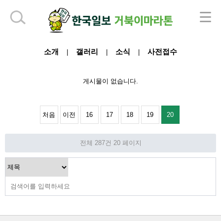
하단 영역
소개
갤러리
소식
사전접수
|
|
|
게시물이 없습니다.
처음
이전
16
17
18
19
20
전체 287건
20 페이지