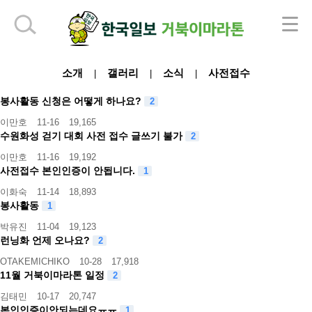
하단 영역
소개
갤러리
소식
사전접수
|
|
|
봉사활동 신청은 어떻게 하나요?
2
이만호
11-16
19,165
수원화성 걷기 대회 사전 접수 글쓰기 불가
2
이만호
11-16
19,192
사전접수 본인인증이 안됩니다.
1
이화숙
11-14
18,893
봉사활동
1
박유진
11-04
19,123
런닝화 언제 오나요?
2
OTAKEMICHIKO
10-28
17,918
11월 거북이마라톤 일정
2
김태민
10-17
20,747
본인인증이안되는데요ㅠㅠ
1