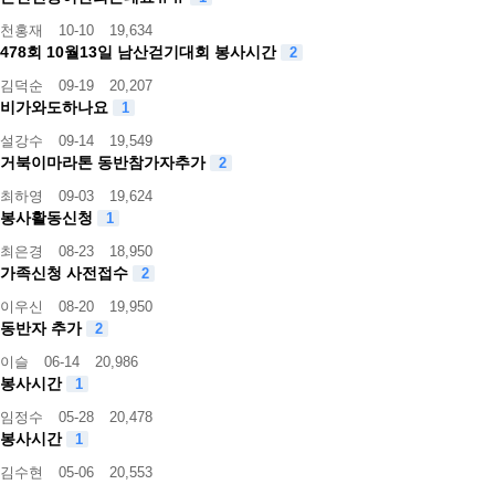
천홍재
10-10
19,634
478회 10월13일 남산걷기대회 봉사시간
2
김덕순
09-19
20,207
비가와도하나요
1
설강수
09-14
19,549
거북이마라톤 동반참가자추가
2
최하영
09-03
19,624
봉사활동신청
1
최은경
08-23
18,950
가족신청 사전접수
2
이우신
08-20
19,950
동반자 추가
2
이슬
06-14
20,986
봉사시간
1
임정수
05-28
20,478
봉사시간
1
김수현
05-06
20,553