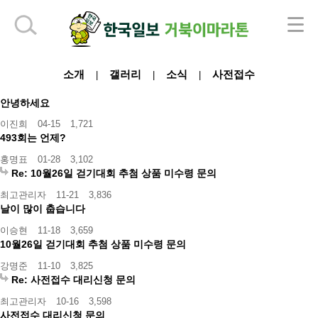
하단 영역
소개
갤러리
소식
사전접수
|
|
|
안녕하세요
이진희
04-15
1,721
493회는 언제?
홍명표
01-28
3,102
Re: 10월26일 걷기대회 추첨 상품 미수령 문의
최고관리자
11-21
3,836
날이 많이 춥습니다
이승현
11-18
3,659
10월26일 걷기대회 추첨 상품 미수령 문의
강명준
11-10
3,825
Re: 사전접수 대리신청 문의
최고관리자
10-16
3,598
사전접수 대리신청 문의