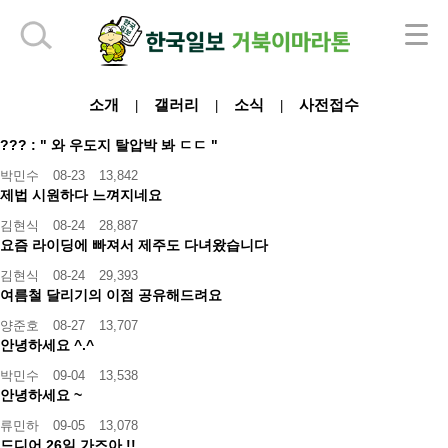
하단 영역
소개
갤러리
소식
사전접수
|
|
|
??? : " 와 우도지 탈압박 봐 ㄷㄷ "
박민수
08-23
13,842
제법 시원하다 느껴지네요
김현식
08-24
28,887
요즘 라이딩에 빠져서 제주도 다녀왔습니다
김현식
08-24
29,393
여름철 달리기의 이점 공유해드려요
양준호
08-27
13,707
안녕하세요 ^.^
박민수
09-04
13,538
안녕하세요 ~
류민하
09-05
13,078
드디어 26일 가즈아 !!