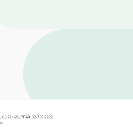
L
02-724-2617
FAX
02-720-7222
ed.