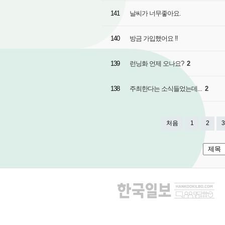
141
날씨가 너무좋아요.
140
방금 가입했어요 !!
139
런닝화 언제 오나요?
2
138
주최한다는 소식들었는데...
2
처음
1
2
3