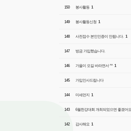
150
봉사활동
1
149
봉사활동신청
1
148
사전접수 본인인증이 안됩니다.
1
147
방금 가입했습니다.
146
가을이 오길 바라면서 ^^
1
145
가입인사드립니다
144
미세먼지
1
143
6월한강대회 개최되었으면 좋겠어요
142
감사해요
1