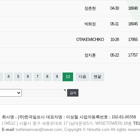
장춘현
04-30
18048
박희정
05-11
18045
OTAKEMICHIKO
10-28
17955
정지훈
05-22
17757
4
5
6
7
8
9
10
다음
맨끝
회사명 : (주)한국일보사 대표자명 : 이성철 사업자등록번호 : 102-81-00358
( 04512 ) 서울시 중구 세종로대로 17 (남대문로5가, WISETOWER) 18층
TE
E-mail
turtlenamsan@naver.com, Copyright © hkturtle.com All rights reserv