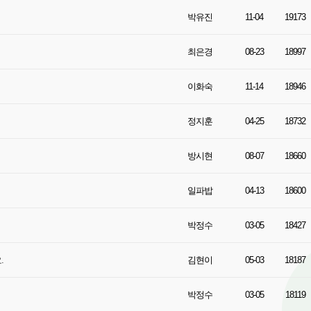
박유진
11-04
19173
최은경
08-23
18997
이화숙
11-14
18946
정지훈
04-25
18732
방시현
08-07
18660
일파밥
04-13
18600
박정수
03-05
18427
.
김현이
05-03
18187
박정수
03-05
18119