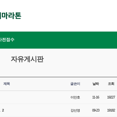
사전접수
자유게시판
제목
글쓴이
날짜
조회
이만호
11-16
19227
.
2
강선영
09-23
19182