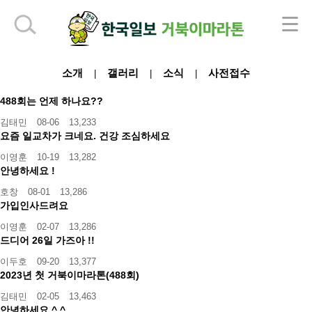
하단 영역
소개
갤러리
소식
사전접수
|
|
|
488회는 언제 하나요??
김태민
08-06
13,233
요즘 일교차가 크네요. 건강 조심하세요
이영훈
10-19
13,282
안녕하세요 !
호창
08-01
13,286
가입인사드려요
이영훈
02-07
13,286
드디어 26일 가즈아 !!
이두호
09-20
13,377
2023년 첫 거북이마라톤(488회)
김태민
02-05
13,463
안녕하세요 ^.^