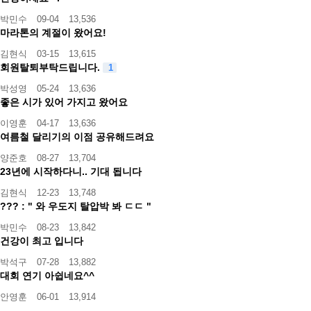
박민수
09-04
13,536
마라톤의 계절이 왔어요!
김현식
03-15
13,615
회원탈퇴부탁드립니다.
1
박성영
05-24
13,636
좋은 시가 있어 가지고 왔어요
이영훈
04-17
13,636
여름철 달리기의 이점 공유해드려요
양준호
08-27
13,704
23년에 시작하다니.. 기대 됩니다
김현식
12-23
13,748
??? : " 와 우도지 탈압박 봐 ㄷㄷ "
박민수
08-23
13,842
건강이 최고 입니다
박석구
07-28
13,882
대회 연기 아쉽네요^^
안영훈
06-01
13,914