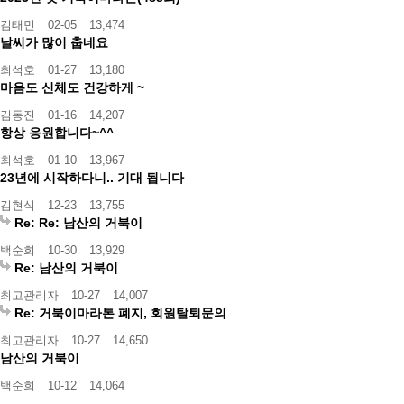
김태민
02-05
13,474
날씨가 많이 춥네요
최석호
01-27
13,180
마음도 신체도 건강하게 ~
김동진
01-16
14,207
항상 응원합니다~^^
최석호
01-10
13,967
23년에 시작하다니.. 기대 됩니다
김현식
12-23
13,755
Re: Re: 남산의 거북이
백순희
10-30
13,929
Re: 남산의 거북이
최고관리자
10-27
14,007
Re: 거북이마라톤 폐지, 회원탈퇴문의
최고관리자
10-27
14,650
남산의 거북이
백순희
10-12
14,064