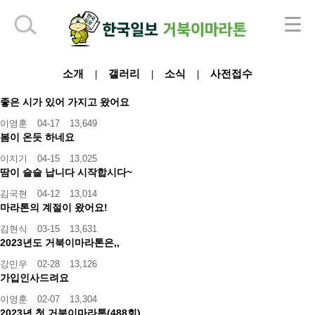
하단 영역
소개
갤러리
소식
사전접수
|
|
|
좋은 시가 있어 가지고 왔어요
이영훈
04-17
13,649
봄이 온듯 하네요
이지기
04-15
13,025
땀이 슬슬 납니다 시작합시다~
김국현
04-12
13,014
마라톤의 계절이 왔어요!
김현식
03-15
13,631
2023년도 거북이마라톤은,,
강민우
02-28
13,126
가입인사드려요
이영훈
02-07
13,304
2023년 첫 거북이마라톤(488회)