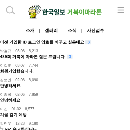
하단 영역
소개
갤러리
소식
사전접수
|
|
|
이전 가입한 ID 로그인 암호를 바꾸고 싶은데요
3
박걸규
03-08
8,213
489회 거북이 마라톤 질문 드립니다.
3
이길훈
03-07
7,744
회원가입했습니다.
김보연
02-08
8,090
안녕하세요.
이종국
02-06
7,859
안녕하세요
이진
01-02
8,577
겨울 감기 예방
강현우
12-28
9,180
Re: 수고하십니다.