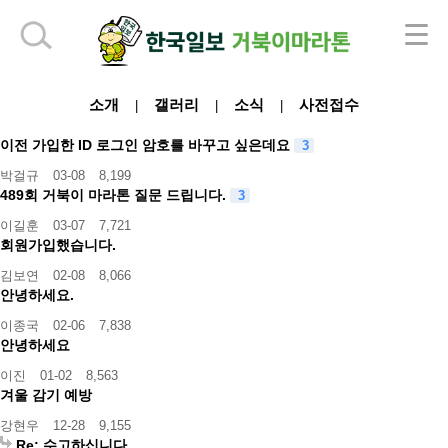
하단 영역
소개
갤러리
소식
사전접수
|
|
|
이전 가입한 ID 로그인 암호를 바꾸고 싶은데요
3
박걸규
03-08
8,199
489회 거북이 마라톤 질문 드립니다.
3
이길훈
03-07
7,721
회원가입했습니다.
김보연
02-08
8,066
안녕하세요.
이종국
02-06
7,838
안녕하세요
이진
01-02
8,563
겨울 감기 예방
강현우
12-28
9,155
Re: 수고하십니다.