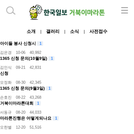
하단 영역
소개
갤러리
소식
사전접수
|
|
|
아이들 봉사 신청시
1
김은경
10-06
40,992
1365 신청 문의(10월9일)
1
김인식
09-21
42,831
신청
모정화
08-30
42,345
1365 신청 문의(9월3일)
1
손호진
08-22
43,268
거북이마라톤대회
1
서동규
08-20
44,033
마라톤진행은 어떻게되나요
1
오한별
12-20
51,516