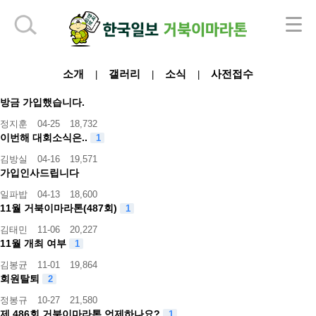
하단 영역
소개
갤러리
소식
사전접수
|
|
|
방금 가입했습니다.
정지훈
04-25
18,732
이번해 대회소식은..
1
김방실
04-16
19,571
가입인사드립니다
일파밥
04-13
18,600
11월 거북이마라톤(487회)
1
김태민
11-06
20,227
11월 개최 여부
1
김봉균
11-01
19,864
회원탈퇴
2
정봉규
10-27
21,580
제 486회 거북이마라톤 언제하나요?
1