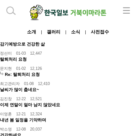
하단 영역
소개
갤러리
소식
사전접수
|
|
|
감기예방으로 건강한 삶
정선미
01-03
12,447
탈퇴처리 요청
문지현
01-02
12,126
Re: 탈퇴처리 요청
최고관리자
01-08
12,410
날씨가 많이 춥네요~
김진창
12-22
12,521
이제 연말이 얼마 남지 않았네요
이영훈
12-21
12,324
내년 봄 일정을 기약하며
박소영
12-08
20,037
건강하세요