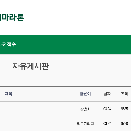
사전접수
자유게시판
제목
글쓴이
날짜
조회
강윤희
03-24
6825
최고관리자
03-24
6770