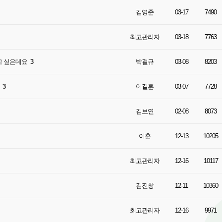
김영준
03-17
7490
최고관리자
03-18
7763
꾸고 싶은데요
3
박걸규
03-08
8203
.
3
이길훈
03-07
7728
김보연
02-08
8073
이훈
12-13
10205
최고관리자
12-16
10117
김진창
12-11
10360
최고관리자
12-16
9971