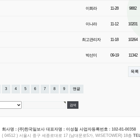
이희라
11-28
9882
이나라
11-12
10201
최고관리자
11-18
10264
박선미
09-19
11342
목록
3
4
5
6
7
8
9
맨끝
회사명 : (주)한국일보사 대표자명 : 이성철 사업자등록번호 : 102-81-00358
( 04512 ) 서울시 중구 세종로대로 17 (남대문로5가, WISETOWER) 18층
TE