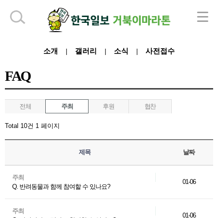
하단 영역
소개
갤러리
소식
사전접수
|
|
|
FAQ
전체
주최
후원
협찬
Total 10건
1 페이지
제목
날짜
주최
01-06
Q. 반려동물과 함께 참여할 수 있나요?
주최
01-06